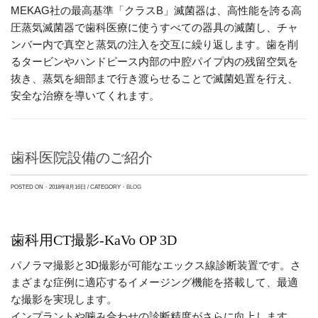
MEKAG社の最高基準「クラスB」滅菌器は、高性能を誇る高
圧蒸気滅菌器で歯科医療に使うすべての器具の滅菌し、チャ
ンバー内で真空と蒸気の注入を交互に繰り返します。歯を削
るタービンやハンドピース内部の中腔パイプ内の残留空気を
抜き、蒸気を細部まで行き渡らせることで滅菌処置を行え、
安全な治療を導いてくれます。
歯科医院設備のご紹介
POSTED ON・2018年8月16日 / CATEGORY・
BLOG
歯科用CT撮影-KaVo OP 3D
パノラマ撮影と3D撮影が可能なエックス線診断装置です。さ
まざまな症例に適応するイメージング機能を搭載して、最適
な撮影を実現します。
インプラントや噛み合わせの診断精度がさらに向上します。