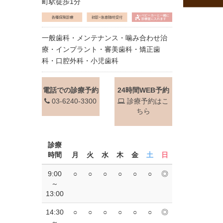
町駅徒歩1分
一般歯科・メンテナンス・噛み合わせ治
療・インプラント・審美歯科・矯正歯
科・口腔外科・小児歯科
電話での診療予約
24時間WEB予約
03-6240-3300
診療予約はこ
ちら
診療
時間
月
火
水
木
金
土
日
9:00
○
○
○
○
○
○
◎
～
13:00
14:30
○
○
○
○
○
○
◎
～