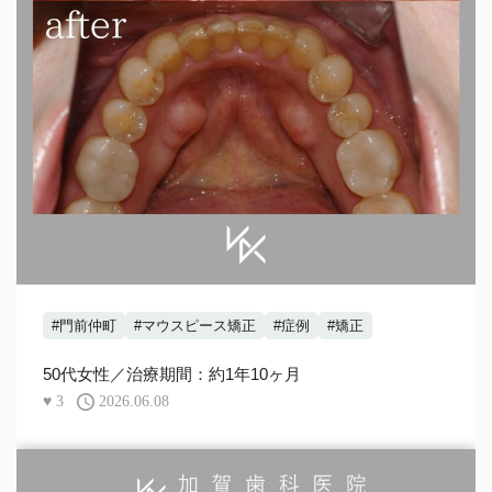
#門前仲町
#マウスピース矯正
#症例
#矯正
50代女性／治療期間：約1年10ヶ月
♥
3
2026.06.08