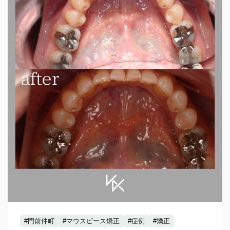
#門前仲町
#マウスピース矯正
#症例
#矯正