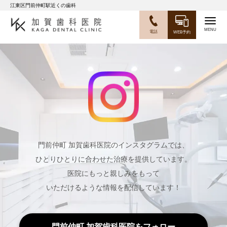
江東区門前仲町駅近くの歯科
Togg
電話
WEB予約
navig
門前仲町 加賀歯科医院のインスタグラムでは、
ひとりひとりに合わせた治療を提供しています。
医院にもっと親しみをもって
いただけるような情報を配信しています！
門前仲町 加賀歯科医院をフォロー