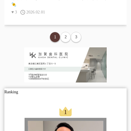
♥
3
2026.02.01
1
2
3
東京都江東区富岡１丁目５−５
江東区の歯科医院です
門前仲町駅徒歩1分
日曜も診療
24時間WEB予約対応
Ranking