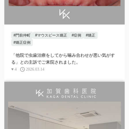
#門前仲町
#マウスピース矯正
#症例
#矯正
#矯正症例
「他院で虫歯治療をしてから噛み合わせが悪い気がす
る」との主訴でご来院されました。
♥
4
2026.03.14