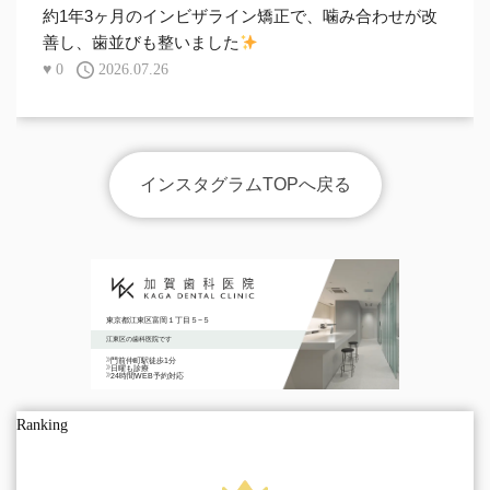
約1年3ヶ月のインビザライン矯正で、噛み合わせが改
善し、歯並びも整いました
♥
0
2026.07.26
インスタグラムTOPへ戻る
東京都江東区富岡１丁目５−５
江東区の歯科医院です
門前仲町駅徒歩1分
日曜も診療
24時間WEB予約対応
Ranking