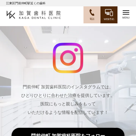
江東区門前仲町駅近くの歯科
Togg
電話
WEB予約
navig
門前仲町 加賀歯科医院のインスタグラムでは、
ひとりひとりに合わせた治療を提供しています。
医院にもっと親しみをもって
いただけるような情報を配信しています！
門前仲町 加賀歯科医院をフォロー