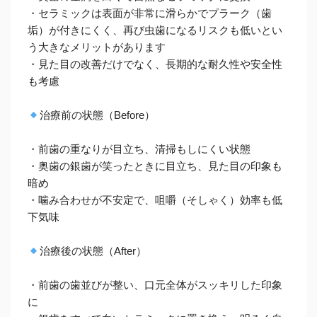
・セラミックは表面が非常に滑らかでプラーク（歯
垢）が付きにくく、再び虫歯になるリスクも低いとい
う大きなメリットがあります
・見た目の改善だけでなく、長期的な耐久性や安全性
も考慮
治療前の状態（Before）
・前歯の重なりが目立ち、清掃もしにくい状態
・奥歯の銀歯が笑ったときに目立ち、見た目の印象も
暗め
・噛み合わせが不安定で、咀嚼（そしゃく）効率も低
下気味
治療後の状態（After）
・前歯の歯並びが整い、口元全体がスッキリした印象
に