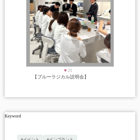
♥
21
【ブルーラジカル説明会】
Keyword
#イベント
#インプラント