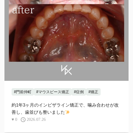
#門前仲町
#マウスピース矯正
#症例
#矯正
約1年3ヶ月のインビザライン矯正で、噛み合わせが改
善し、歯並びも整いました
♥
0
2026.07.26