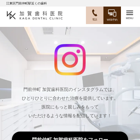
江東区門前仲町駅近くの歯科
Togg
電話
WEB予約
navig
門前仲町 加賀歯科医院のインスタグラムでは、
ひとりひとりに合わせた治療を提供しています。
医院にもっと親しみをもって
いただけるような情報を配信しています！
門前仲町 加賀歯科医院をフォロー