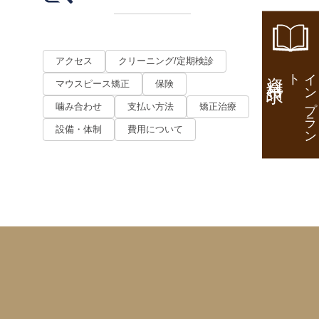
アクセス
クリーニング/定期検診
資料請求
ト
イ
ン
プ
ラ
ン
マウスピース矯正
保険
噛み合わせ
支払い方法
矯正治療
設備・体制
費用について